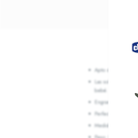
Apto desde el naci
Las solapas crean 
bebé.
Engranajes giratori
Perfecto para pasar
Medidas: 31,75 L 
Peso: 0.45 kg.