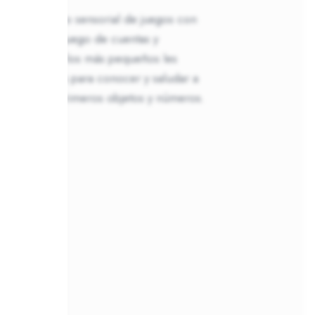
on este barco sensorial de juegos con
para selfies, juego de cuentas y
 contraste. A los más pequeños les
das diseñadas para conocer y saludar a
xplorar los primeros objetos y números.