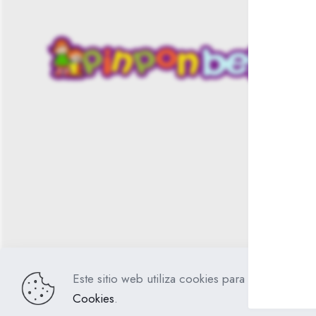
se
pueden
elegir
en
la
página
de
producto
Este sitio web utiliza cookies para mejorar su ex
PinPonBebés
Todos los derechos reservados.
Cookies
.