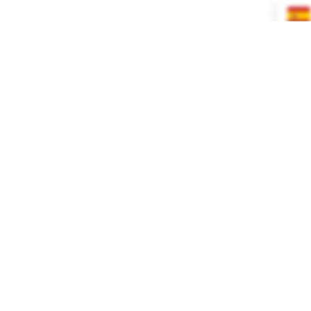
INICIO
TIENDA
BLOG
CONTACTO
Barco S
Activid
Infanti