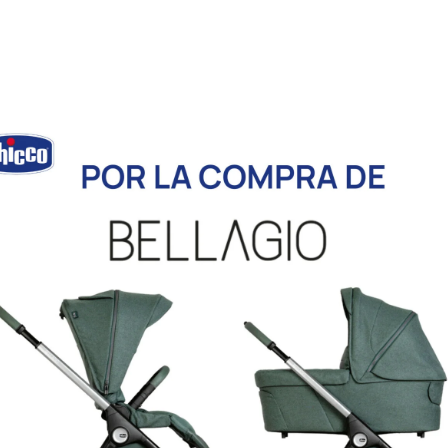
Descripción
Información adicional
miento.
un encuentro divertido con animales, números y primeros obje
os, barra de cuentas, añaden diversión y mejoran la motricida
 tiempo boca abajo, sentarse y jugar.
x 5,71 W x 26,67 H cm