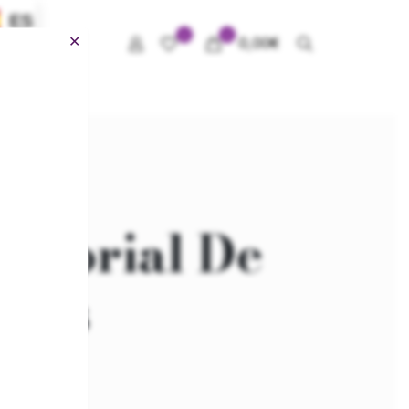
ES
0
0
✕
0,00€
ensorial De
ades
no