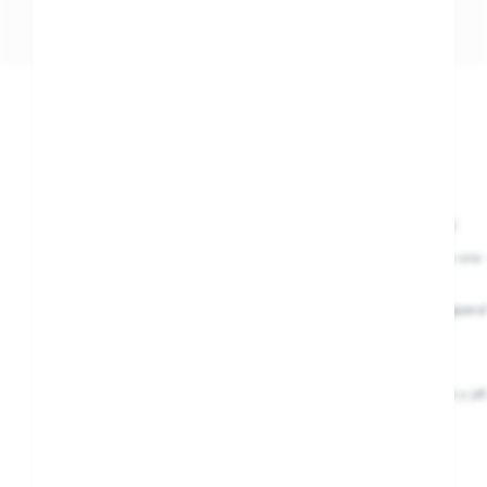
Descripción
Información adicional
Nuestros cuencos tienen gran capacidad, ¡y muchas ventajas!.
Incluyen una tapa para poder transportar la comida, así como un
almacenar en ella.
Cuenta con una base antideslizante y dos departamentos independ
la comida.
Está recomendado para niños de +4 meses.
Antes de usarlo por primera vez lave el artículo con agua tibia y ja
Apto para lavavajillas (solo en la bandeja superior).
No apto para esterilizadores.