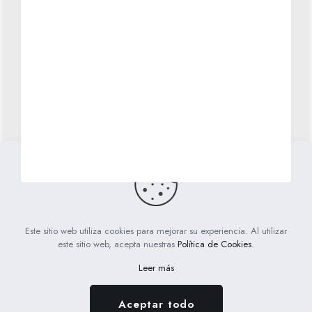
Política de Privacidad
Envíos y condiciones generales
Cómo comprar
Cómo financiar tu compra
Contacta con nosotros
Novedades
Este sitio web utiliza cookies para mejorar su experiencia. Al utilizar
PinPonBebés
Todos los derechos reservados. Diseño web
este sitio web, acepta nuestras
Política de Cookies
.
realizado con mucho mimo
por
Bit Works
Leer más
Aceptar todo