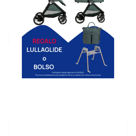
Productos relacionados
Biberón Natural Feeling
Set Vajilla 3 Piezas Silicona
Chicco +2M 250ML
Kiokids