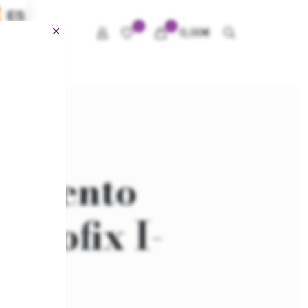
ES
0
0
✕
0,00
€
 Asiento
 Isofix I-