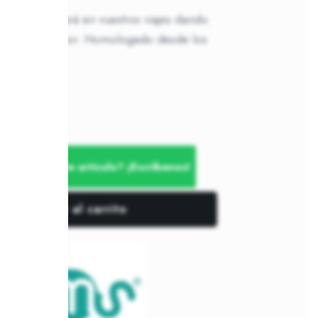
 os acompañará en vuestros viajes dando
didad al menor. Homologado desde los
ento con este artículo? ¡Escríbenos!
Añadir al carrito