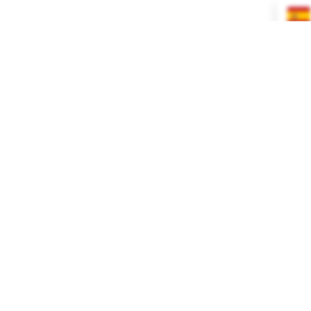
INICIO
TIENDA
BLOG
CONTACTO
Booster
Elevador
Size MS