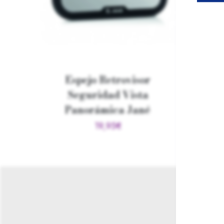
i-Tr
Espejo Retrovisor
Seguridad Vista
Panorámica Jané
19,95
€