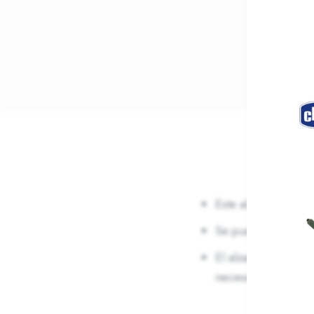
Este alzador con IS
Se puede usar a par
El alzador isofix i-
necesario.