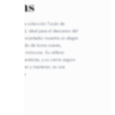
reams
extraíble de la colección Tucán de
 versatilidad, ideal para el descanso del
 Su diseño encantador muestra un alegre
 sobre un fondo de tonos suaves,
 y color a la minicuna. Su relleno
distintas temperaturas, y su cierre seguro
r. Fácil de lavar y mantener, es una
ra la minicuna.