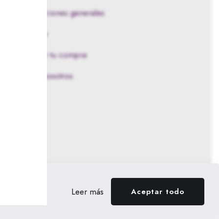
víos y condiciones generales
ómo comprar
mo financiar tu compra
ntacta con nosotros
ovedades
e
Leer más
Aceptar todo