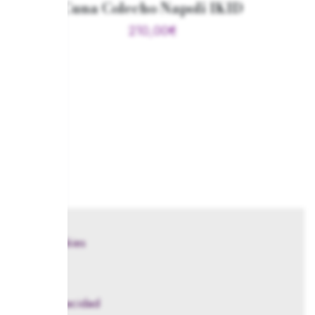
Cuna Colecho Napoli IKID
210,00
€
ta
Mum
lítica de cookies
iso Legal
lítica de Privacidad