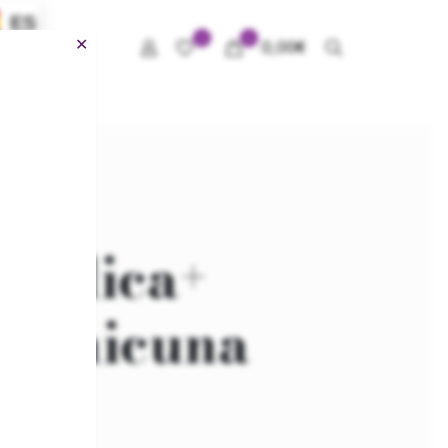
ES
0
0
✕
0,00
€
órdica+
 Minicuna