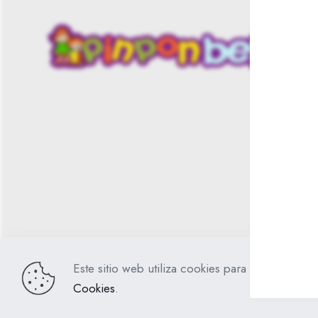
pueden
elegir
en
la
página
de
producto
Este sitio web utiliza cookies para mejorar su ex
PinPonBebés
Todos los derechos reservados.
Cookies
.