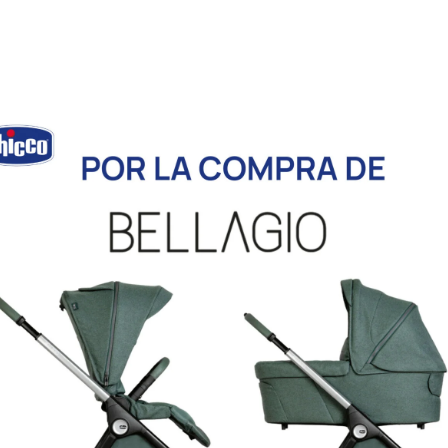
Categorías:
Marca:
DESCANSO
,
Bimbi
Edredones y
dreams
colchas
,
Textil
Información adicional