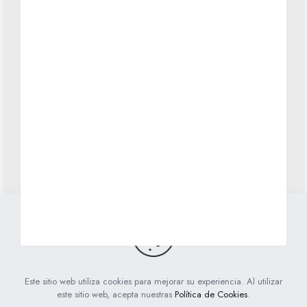
Política de cookies
Aviso Legal
Política de Privacidad
Envíos y condiciones generales
Cómo comprar
Cómo financiar tu compra
Contacta con nosotros
Novedades
Este sitio web utiliza cookies para mejorar su experiencia. Al utilizar
PinPonBebés
Todos los derechos reservados. Diseño web
este sitio web, acepta nuestras
Política de Cookies
.
realizado con mucho mimo
por
Bit Works