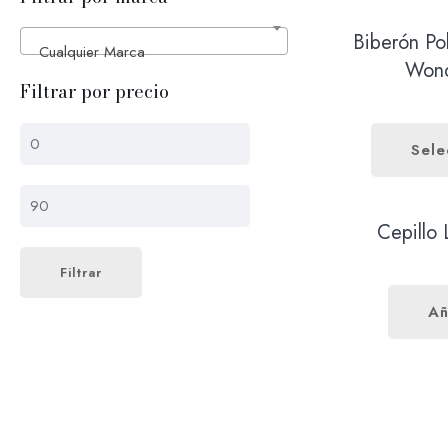
Cualquier Marca
Filtrar por precio
Biberón Ant
Precio
Precio
Precio:
0€
—
90€
Filtrar
mínimo
máximo
Sele