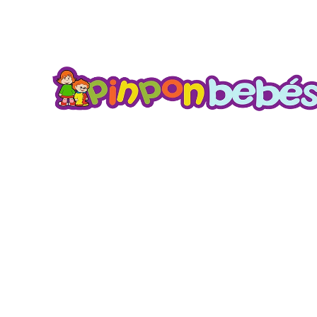
Biberón Po
Wond
Sele