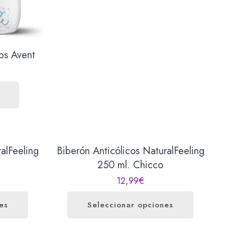
ips Avent
Biberón Anticólicos 150 ml. Perfect
5 Chicco
11,99
€
Seleccionar opciones
Este
producto
tiene
múltiples
variantes.
Las
opciones